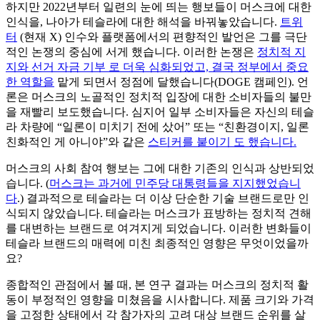
하지만 2022년부터 일련의 눈에 띄는 행보들이 머스크에 대한
인식을, 나아가 테슬라에 대한 해석을 바꿔놓았습니다.
트위
터
(현재 X) 인수와 플랫폼에서의 편향적인 발언은 그를 극단
적인 논쟁의 중심에 서게 했습니다. 이러한 논쟁은
정치적 지
지와 선거 자금 기부 로 더욱 심화되었고, 결국
정부에서 중요
한 역할을
맡게 되면서 정점에 달했습니다(DOGE 캠페인). 언
론은 머스크의 노골적인 정치적 입장에 대한 소비자들의 불만
을 재빨리 보도했습니다. 심지어 일부 소비자들은 자신의 테슬
라 차량에 “일론이 미치기 전에 샀어” 또는 “친환경이지, 일론
친화적인 게 아니야”와 같은
스티커를 붙이기 도 했습니다.
머스크의 사회 참여 행보는 그에 대한 기존의 인식과 상반되었
습니다. (
머스크는 과거에 민주당 대통령들을 지지했었습니
다
.) 결과적으로 테슬라는 더 이상 단순한 기술 브랜드로만 인
식되지 않았습니다. 테슬라는 머스크가 표방하는 정치적 견해
를 대변하는 브랜드로 여겨지게 되었습니다. 이러한 변화들이
테슬라 브랜드의 매력에 미친 최종적인 영향은 무엇이었을까
요?
종합적인 관점에서 볼 때, 본 연구 결과는 머스크의 정치적 활
동이 부정적인 영향을 미쳤음을 시사합니다. 제품 크기와 가격
을 고정한 상태에서 각 참가자의 고려 대상 브랜드 순위를 살