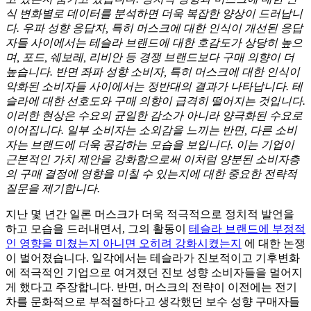
식 변화별로 데이터를 분석하면 더욱 복잡한 양상이 드러납니
다. 우파 성향 응답자, 특히 머스크에 대한 인식이 개선된 응답
자들 사이에서는 테슬라 브랜드에 대한 호감도가 상당히 높으
며, 포드, 쉐보레, 리비안 등 경쟁 브랜드보다 구매 의향이 더
높습니다. 반면 좌파 성향 소비자, 특히 머스크에 대한 인식이
악화된 소비자들 사이에서는 정반대의 결과가 나타납니다. 테
슬라에 대한 선호도와 구매 의향이 급격히 떨어지는 것입니다.
이러한 현상은 수요의 균일한 감소가 아니라 양극화된 수요로
이어집니다. 일부 소비자는 소외감을 느끼는 반면, 다른 소비
자는 브랜드에 더욱 공감하는 모습을 보입니다. 이는 기업이
근본적인 가치 제안을 강화함으로써 이처럼 양분된 소비자층
의 구매 결정에 영향을 미칠 수 있는지에 대한 중요한 전략적
질문을 제기합니다.
지난 몇 년간 일론 머스크가 더욱 적극적으로 정치적 발언을
하고 모습을 드러내면서, 그의 활동이
테슬라 브랜드에 부정적
인 영향을 미쳤는지 아니면 오히려 강화시켰는지
에 대한 논쟁
이 벌어졌습니다. 일각에서는 테슬라가 진보적이고 기후변화
에 적극적인 기업으로 여겨졌던 진보 성향 소비자들을 멀어지
게 했다고 주장합니다. 반면, 머스크의 전략이 이전에는 전기
차를 문화적으로 부적절하다고 생각했던 보수 성향 구매자들