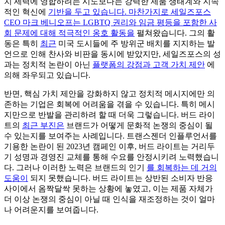
치 세력에 영합하려는 시도보다는 강력한 제품 생태계와 지속
적인 혁신에
기반을 두고 있습니다. 마찬가지로 세일즈포스
CEO 마크 베니오프는 LGBTQ 권리와 임금 평등을 포함한
사
회 문제에 대해 적극적인 옹호 활동을
펼쳐왔습니다. 그의 활
동은 특히
최근
미국 도시들에 주 방위군 배치를 지지하는 발
언으로 인해 찬사와 비판을 동시에 받았지만, 세일즈포스의 성
과는 정치적 논란이 아닌
플랫폼의 강점과 고객 가치 제안
에
의해 좌우되고 있습니다.
반면, 핵심 가치 제안을 강화하지 않고 정치적 메시지에만 의
존하는 기업은 회복에 어려움을 겪을 수 있습니다. 특히 메시
지만으로 반발을 관리하려 할 때 더욱 그렇습니다. 버드 라이
트의
최근 부진은
브랜드가 어떻게 문화적 논쟁의 중심이 될
수 있는지를 보여주는 사례입니다. 트랜스젠더 인플루언서를
기용한 논란이 된 2023년 캠페인 이후, 버드 라이트는 거리두
기 성명과 경영진 교체를 통해 수요를 안정시키려 노력했습니
다. 그러나 이러한 노력은 브랜드의 인기
를 회복하는 데 거의
도움이
되지 못했습니다. 버드 라이트는 상반된 소비자 반응
사이에서 옴짝달싹 못하는 상황에 놓였고, 이는 제품 자체가
더 이상 논쟁의 중심이 아닐 때 인식을 재조정하는 것이 얼마
나 어려운지를 보여줍니다.