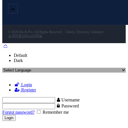
in
© 2026 Biz & Pro. All Rights Reserved. · Liberty, Diversity, Solidarity
소개
자문서비스
이메일
Default
Dark
Login
Register
Username
Password
Forgot password?
Remember me