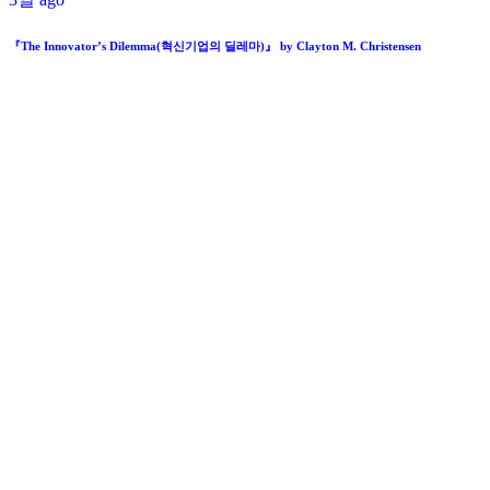
『The Innovator’s Dilemma(혁신기업의 딜레마)』 by Clayton M. Christensen