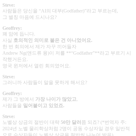
Steve:
사람들은 당신을 “AI의 대부(Godfather)”라고 부르는데,
그 별칭 마음에 드시나요?
Geoffrey:
꽤 맘에 듭니다.
사실
호의적인 의미로 붙은 건 아니었어요
.
한 번 회의에서 제가 자꾸 끼어들자
Andrew Ng(앤드류 융)이 저를 **“Godfather”**라고 부르기 시
작했거든요.
영국 윈저에서 열린 회의였어요.
Steve:
그러니까 사람들이 말을 못하게 해서요?
Geoffrey:
제가 그 방에서
가장 나이가 많았고
,
사람들을
밀어붙이고 있었죠
.
Steve:
노벨상 상금의 절반이 대략
50
만 달러
쯤 되죠? (*번역자 주:
2024년 노벨 물리학상처럼 2명이 공동 수상자일 경우 일반적
으로 수상자들이 노벨상 상금을 절반씩 나누어 받음)