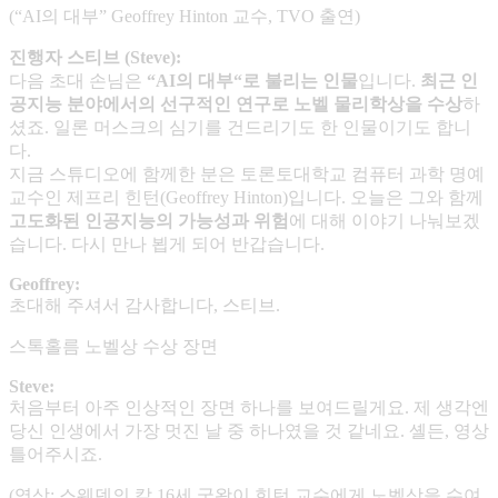
(“AI의 대부” Geoffrey Hinton 교수, TVO 출연)
진행자 스티브
(Steve):
다음 초대 손님은
“AI
의 대부
“
로 불리는 인물
입니다.
최근 인
공지능 분야에서의 선구적인 연구로 노벨 물리학상을 수상
하
셨죠. 일론 머스크의 심기를 건드리기도 한 인물이기도 합니
다.
지금 스튜디오에 함께한 분은 토론토대학교 컴퓨터 과학 명예
교수인 제프리 힌턴(Geoffrey Hinton)입니다. 오늘은 그와 함께
고도화된 인공지능의 가능성과 위험
에 대해 이야기 나눠보겠
습니다. 다시 만나 뵙게 되어 반갑습니다.
Geoffrey:
초대해 주셔서 감사합니다, 스티브.
스톡홀름 노벨상 수상 장면
Steve:
처음부터 아주 인상적인 장면 하나를 보여드릴게요. 제 생각엔
당신 인생에서 가장 멋진 날 중 하나였을 것 같네요. 셸든, 영상
틀어주시죠.
(영상: 스웨덴의 칼 16세 국왕이 힌턴 교수에게 노벨상을 수여