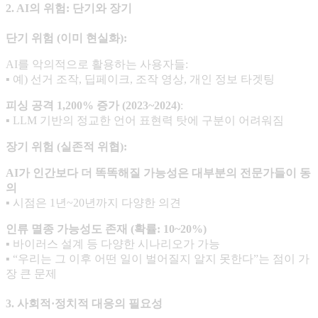
2. AI의 위험: 단기와 장기
단기 위험
(
이미 현실화
):
AI를 악의적으로 활용하는 사용자들:
▪ 예) 선거 조작, 딥페이크, 조작 영상, 개인 정보 타겟팅
피싱 공격
1,200%
증가
(2023~2024)
:
▪ LLM 기반의 정교한 언어 표현력 탓에 구분이 어려워짐
장기 위험
(
실존적 위협
):
AI
가 인간보다 더 똑똑해질 가능성은 대부분의 전문가들이 동
의
▪ 시점은 1년~20년까지 다양한 의견
인류 멸종 가능성도 존재
(
확률
: 10~20%)
▪ 바이러스 설계 등 다양한 시나리오가 가능
▪ “우리는 그 이후 어떤 일이 벌어질지 알지 못한다”는 점이 가
장 큰 문제
3. 사회적·정치적 대응의 필요성