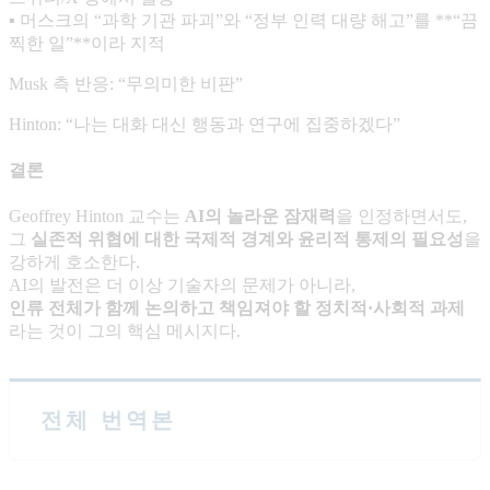
▪ 머스크의 “과학 기관 파괴”와 “정부 인력 대량 해고”를 **“끔
찍한 일”**이라 지적
Musk 측 반응: “무의미한 비판”
Hinton: “나는 대화 대신 행동과 연구에 집중하겠다”
결론
Geoffrey Hinton 교수는
AI
의 놀라운 잠재력
을 인정하면서도,
그
실존적 위협에 대한 국제적 경계와 윤리적 통제의 필요성
을
강하게 호소한다.
AI의 발전은 더 이상 기술자의 문제가 아니라,
인류 전체가 함께 논의하고 책임져야 할 정치적
·
사회적 과제
라는 것이 그의 핵심 메시지다.
전체 번역본