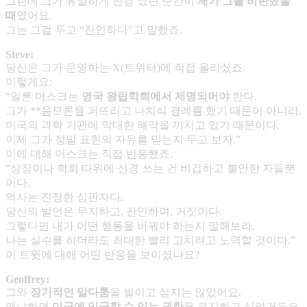
그런데 그가 유일하게 신경 썼던 순간이
제가 그를 비판했을
때
였어요.
그는 그걸 두고 “잔인하다”고 말했죠.
Steve:
당신은 그가 운영하는 X(트위터)에 직접 올리셨죠.
이렇게요:
“일론 머스크는
영국 왕립학회에서 제명되어야
한다.
그가 **음모론을 퍼뜨리고 나치식 경례를 했기 때문이 아니라,
미국의 과학 기관에 막대한 해악을 끼치고 있기 때문이다.
이제 그가 정말 표현의 자유를 믿는지 두고 보자.”
이에 대해 머스크는 직접 반응했죠.
“상장이나 학회 따위에 신경 쓰는 건 비겁하고 불안한 자들뿐
이다.
역사는 진정한 심판자다.
당신의 발언은 무지하고, 잔인하며, 거짓이다.
그렇다면 내가 어떤 행동을 바꿔야 하는지 말해보라.
나는 실수를 하더라도 최대한 빨리 고치려고 노력할 것이다.”
이 트윗에 대해 어떤 반응을 보이셨나요?
Geoffrey:
그와
장기적인 말다툼
을 벌이고 싶지는 않았어요.
왜냐하면
미국에 입국할 수 있는 권한
을 유지하고 싶었거든요.