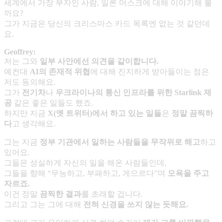
세계에서 가장 부자인 사람, 일론 머스크에 대해 이야기해 볼
까요?
그가 지금은 당신의 크리스마스 카드 목록엔 없는 것 같던데
요.
Geoffrey:
저는 그와
일부 사안에선 의견을 같이합니다
.
예컨대
AI
의 존재적 위협
에 대해 진지하게 받아들이는 점은
저도 동의해요.
그가
전기차
나
우크라이나의 통신 인프라를 위한
Starlink
제
공
같은 좋은 일들도 했죠.
하지만 지금
X(
옛 트위터
)
에서 하고 있는 일들
은
정말 끔찍하
다
고 생각해요.
그는 지금
정부 기관에서 일하는 사람들을 무작위로 해고
하고
있어요.
그들은 성실하게 자신의 일을 해온 사람들인데,
그들을 향해 “무능하고, 부패하고, 게으르다”며
모욕을 주고
자르죠
.
이건 정말
끔찍한 결과
를 초래할 겁니다.
그리고 그는 그에 대해
전혀 신경을 쓰지 않는 듯해요
.