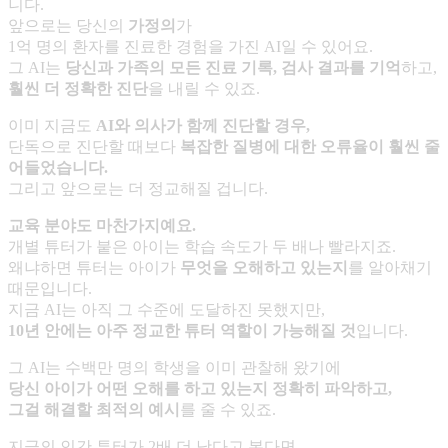
니다.
앞으로는 당신의
가정의
가
1억 명의 환자를 진료한 경험을 가진 AI일 수 있어요.
그 AI는
당신과 가족의 모든 진료 기록
,
검사 결과를 기억
하고,
훨씬 더 정확한 진단
을 내릴 수 있죠.
이미 지금도
AI
와 의사가 함께 진단할 경우
,
단독으로 진단할 때보다
복잡한 질병에 대한 오류율이 훨씬 줄
어들었습니다
.
그리고 앞으로는 더 정교해질 겁니다.
교육 분야도 마찬가지예요
.
개별 튜터가 붙은 아이는 학습 속도가 두 배나 빨라지죠.
왜냐하면 튜터는 아이가
무엇을 오해하고 있는지
를 알아채기
때문입니다.
지금 AI는 아직 그 수준에 도달하진 못했지만,
10
년 안에는 아주 정교한 튜터 역할이 가능해질 것
입니다.
그 AI는 수백만 명의 학생을 이미 관찰해 왔기에
당신 아이가 어떤 오해를 하고 있는지 정확히 파악하고
,
그걸 해결할 최적의 예시
를 줄 수 있죠.
지금의 인간 튜터가 2배 더 낫다고 본다면,