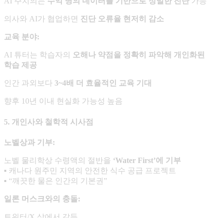
AI 주치의는
수억 명의 데이터를 기반으로 정밀한 진단
가능
의사와 AI가 협업하면
진단 오류율 현저히 감소
교육 분야
:
AI 튜터는 학습자의
오해나 약점을 정확히 파악해 개인화된
학습 제공
인간 과외보다
3~4
배 더 효율적인 교육 기대
향후 10년 이내 현실화 가능성 높음
5. 개인사와 철학적 시사점
노벨상과 기부
:
노벨 물리학상 수령액의 절반을
‘Water First’
에 기부
▪ 캐나다 원주민 지역의 안전한 식수 공급 프로젝트
▪ “깨끗한 물은 인간의 기본권”
일론 머스크와의 충돌
:
트위터/X 상에서 갈등